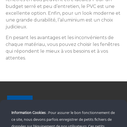
budget serré et peu d’entretien, le PVC est une
excellente option. Enfin, pour un look moderne et
une grande durabilité, l’aluminium est un choix
judicieux.
En pesant les avantages et les inconvénients de
chaque matériau, vous pouvez choisir les fenêtres
qui répondent le mieux à vos besoins et à vos
attentes.
Information Cookies
: Pour assurer le bon fonctionnement de
ce site, nous devons parfois enregistrer de petits fichiers de
Alunord Aluminium
données sur l'équipement de nos utilisateurs. Ces petits