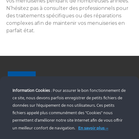
vos menuiseries pendant de nombreuses années.
N’hésitez pas à consulter des professionnels pour
des traitements spécifiques ou des réparations
complexes afin de maintenir vos menuiseries en
parfait état.
Information Cookies
: Pour assurer le bon fonctionnement de
ce site, nous devons parfois enregistrer de petits fichiers de
Alunord Aluminium
données sur l'équipement de nos utilisateurs. Ces petits
Spécialiste en fourniture et pose de menuiseries
fichiers appelé plus communément des "Cookies" nous
aluminium tous formats. Nous travaillons à fournir
permettent d'améliorer notre site Internet afin de vous offrir
des matériaux et une prestation de haute qualité
un meilleur confort de navigation.
En savoir plus
pour un rendu esthétiquement plaisant et